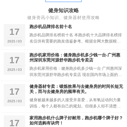
健身知识攻略
健身资讯小知识、健身器材使用攻略
跑步机品牌排名前十名
17
跑步机品牌排名榜前十名 本跑步机十大品牌排名榜排
名仅供有需要的跑友借鉴参考。根据全网大数据根据
2025 / 03
品牌评价以及销量评选出了2022年跑步机十大品...
跑步机家用价格：健身跑步机多少钱一台-广州惠
17
州深圳东莞河源舒华跑步机专卖店
跑步机家用价格：健身跑步机多少钱一台 广州惠州深
2025 / 03
圳东莞河源舒华跑步机专卖店 现在国内市场上面的跑
步机家用价格区间特别大，从一两千元到几万元都...
健身器材专卖：锻炼效果与去健身房的时间长短无
17
关，而与去健身房的频率有关。
健身被越来越多的人接受并喜爱，从有氧运动到力量
2025 / 03
训练，每个人都有自己的规划。但很多人却不清楚如
何有效地锻炼。单从运动量和频率来看，到底是一天
家用跑步机什么牌子好耐用，跑步机哪个牌子好？
的...
17
如何选购有诀窍！