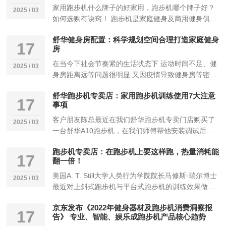
家用跑步机什么牌子的好家用，跑步机哪个牌子好？
2025 / 03
如何选购有诀窍！ 跑步机是家庭健身及商用健身俱乐
部或企业公司员分健身房最常见必备的器材之一，
舒华健身房配置：科学规划空间合理打造家庭健身
当...
17
房
在当今下社会节奏紧的生活状态下 运动时间不足、健
2025 / 03
身房距离远等问题很明显 又因疫情导致健身房等密封
空间场所时封时停 所以居家健身越来越成为当下...
舒华跑步机专卖店：家用跑步机训练使用7大注意
17
事项
客户朋友陈总最近在我们舒华跑步机专卖门店购买了
2025 / 03
一台舒华A10跑步机，在我们师傅帮他安装调试后，
特别问了在家里使用跑步机时有哪些方面需要注意
跑步机专卖店：在跑步机上要这样跑，热量消耗能
的...
17
翻一倍！
美国A. T. Still大学人类行为学院院长马修斯·瑞尔博士
2025 / 03
最近对上斜式跑步机与平台式跑步机的训练效果做了
一项比较研究，发现上斜式跑步机在...
京东发布《2022年健身器材及跑步机消费洞察报
17
告》 专业、智能、娱乐成跑步机产品核心趋势