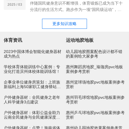
伴随国民健身意识不断增强，体育锻炼已成为当下十
2025 / 03
分流行的生活方式。跑步作为一项“国民级运动”，市
场快速增长下，正不断呈现细分多元的特点。 近日...
更多知识攻略
体育资讯
运动地胶地板
2023中国体博会智能化健身器材
幼儿园地胶图案配色设计都不错
成为热点
的案例给大家参考
学校体育体能训练中心案例：专
惠州舞蹈房地胶_瑜珈房pvc地板
业化打造滨州体校体能训练馆！
案例参考赏析
企事业单位健身房策划：上班族
惠州篮球场地胶pvc地板案例参考
新福利上海50家职工健身驿站10
赏析
月底开放
户外健身器材：全民健身之老年
惠州羽毛球馆地胶pvc地板案例参
人科学健身3点建议
考赏析
户外健身器材：体彩公益金助力
惠州乒乓球地胶pvc地板案例参考
云南全民健身与全民健康深度融
赏析
合
户外健身器材：点赞！海南省体
惠州幼儿园地胶效果案例参考赏