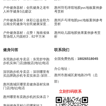
月底开放
户外健身器材：全民健身之老年
惠州羽毛球馆地胶pvc地板案例参
人科学健身3点建议
考赏析
户外健身器材：体彩公益金助力
惠州乒乓球地胶pvc地板案例参考
云南全民健身与全民健康深度融
赏析
合
户外健身器材：点赞！海南省体
惠州幼儿园地胶效果案例参考赏
育场馆人均面积3．82平方米
析
健身问答
联系我们
全国免费热线：
18026518045
东莞跑步机专卖店：东莞舒华跑
步机实体门店|旗舰店|地址|电话
办公地址：
深圳跑步机专卖店：深圳哪里有
惠州市惠城区麦地路29号（总
买品牌跑步机专卖实体店-深圳舒
华跑步机
部）
惠州惠城区哪里卖健身器材实体
门店|地址|电话
立刻扫码
联
系
惠州哪里有卖跑步机的实体店？
惠州健身器材公司哪家好？