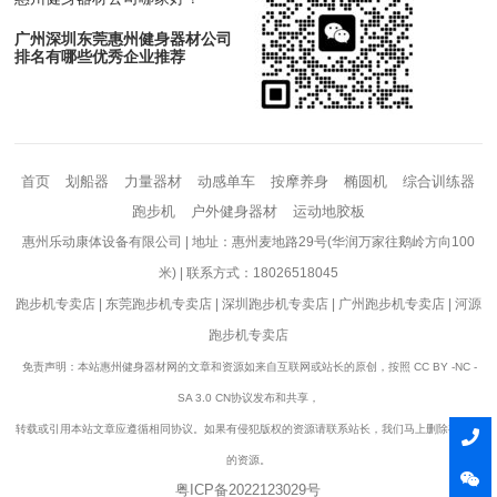
广州深圳东莞惠州健身器材公司
排名有哪些优秀企业推荐
首页
划船器
力量器材
动感单车
按摩养身
椭圆机
综合训练器
跑步机
户外健身器材
运动地胶板
惠州乐动康体设备有限公司 | 地址：惠州麦地路29号(华润万家往鹅岭方向100
米) | 联系方式：18026518045
跑步机专卖店
|
东莞跑步机专卖店
|
深圳跑步机专卖店
|
广州跑步机专卖店
|
河源
跑步机专卖店
免责声明：本站惠州健身器材网的文章和资源如来自互联网或站长的原创，按照 CC BY -NC -
SA 3.0 CN协议发布和共享，
转载或引用本站文章应遵循相同协议。如果有侵犯版权的资源请联系站长，我们马上删除有争议
的资源。
粤ICP备2022123029号