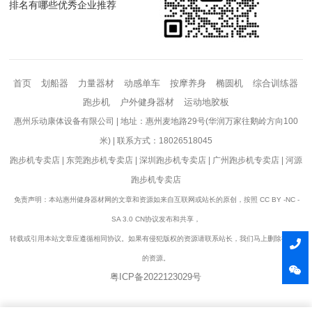
排名有哪些优秀企业推荐
首页
划船器
力量器材
动感单车
按摩养身
椭圆机
综合训练器
跑步机
户外健身器材
运动地胶板
惠州乐动康体设备有限公司 | 地址：惠州麦地路29号(华润万家往鹅岭方向100
米) | 联系方式：18026518045
跑步机专卖店
|
东莞跑步机专卖店
|
深圳跑步机专卖店
|
广州跑步机专卖店
|
河源
跑步机专卖店
免责声明：本站惠州健身器材网的文章和资源如来自互联网或站长的原创，按照 CC BY -NC -
SA 3.0 CN协议发布和共享，
转载或引用本站文章应遵循相同协议。如果有侵犯版权的资源请联系站长，我们马上删除有争议
的资源。
粤ICP备2022123029号