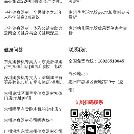
品亮相2022中国投洽会运动时尚
考赏析
展！
户外健身器材：全民健身之老年
惠州乒乓球地胶pvc地板案例参考
人科学健身3点建议
赏析
户外健身器材：体彩公益金助力
惠州幼儿园地胶效果案例参考赏
云南全民健身与全民健康深度融
析
合
健身问答
联系我们
全国免费热线：
18026518045
东莞跑步机专卖店：东莞舒华跑
步机实体门店|旗舰店|地址|电话
办公地址：
深圳跑步机专卖店：深圳哪里有
惠州市惠城区麦地路29号（总
买品牌跑步机专卖实体店-深圳舒
华跑步机
部）
惠州惠城区哪里卖健身器材实体
门店|地址|电话
立刻扫码
联
系
惠州哪里有卖跑步机的实体店？
惠州健身器材公司哪家好？
广州深圳东莞惠州健身器材公司