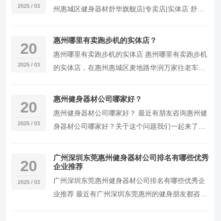
2025 / 03
州惠城区健身器材舒华旗舰店|专卖店|实体店 舒华
健身器材惠州旗舰店经营范围：家用商用健身器
材...
惠州哪里有卖跑步机的实体店？
20
惠州哪里有卖跑步机的实体店 惠州哪里有卖跑步机
2025 / 03
的实体店，在惠州惠城区麦地路华润万家往老车站
方面100米有一家专门卖跑步机的门店。 品牌：舒
华...
惠州健身器材公司哪家好？
20
惠州健身器材公司哪家好？ 最近有朋友咨询惠州健
2025 / 03
身器材公司哪家好？关于这个问题我们一起来了解
下，能咨询健身器材公司的哪么基本上是想选购一
款适合...
广州深圳东莞惠州健身器材公司排名有哪些优秀
20
企业推荐
广州深圳东莞惠州健身器材公司排名有哪些优秀企
2025 / 03
业推荐 最近有广州深圳东莞惠州的健身朋友都咨询
小编，说这几个城市健身器材公司哪家好点，让小
编推荐...