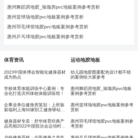
惠州舞蹈房地胶_瑜珈房pvc地板案例参考赏析
惠州篮球场地胶pvc地板案例参考赏析
惠州羽毛球馆地胶pvc地板案例参考赏析
惠州乒乓球地胶pvc地板案例参考赏析
体育资讯
运动地胶地板
2023中国体博会智能化健身器材
幼儿园地胶图案配色设计都不错
成为热点
的案例给大家参考
学校体育体能训练中心案例：专
惠州舞蹈房地胶_瑜珈房pvc地板
业化打造滨州体校体能训练馆！
案例参考赏析
企事业单位健身房策划：上班族
惠州篮球场地胶pvc地板案例参考
新福利上海50家职工健身驿站10
赏析
月底开放
健身器材专卖：舒华体育经典产
惠州羽毛球馆地胶pvc地板案例参
品亮相2022中国投洽会运动时尚
考赏析
展！
户外健身器材：全民健身之老年
惠州乒乓球地胶pvc地板案例参考