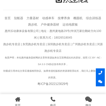
首页
划船器
力量器材
动感单车
按摩养身
椭圆机
综合训练器
跑步机
户外健身器材
运动地胶板
惠州乐动康体设备有限公司 | 地址：惠州麦地路29号(华润万家往鹅岭方向100
米) | 联系方式：18026518045
跑步机专卖店
|
东莞跑步机专卖店
|
深圳跑步机专卖店
|
广州跑步机专卖店
|
河源
跑步机专卖店
免责声明：本站惠州健身器材网的文章和资源如来自互联网或站长的原创，按照 CC BY -NC -
SA 3.0 CN协议发布和共享，
转载或引用本站文章应遵循相同协议。如果有侵犯版权的资源请联系站长，我们马上删除有争议
的资源。
粤ICP备2022123029号
首页
电话
微信