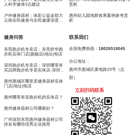
人科学健身3点建议
赏析
户外健身器材：体彩公益金助力
惠州幼儿园地胶效果案例参考赏
云南全民健身与全民健康深度融
析
合
健身问答
联系我们
全国免费热线：
18026518045
东莞跑步机专卖店：东莞舒华跑
步机实体门店|旗舰店|地址|电话
办公地址：
深圳跑步机专卖店：深圳哪里有
惠州市惠城区麦地路29号（总
买品牌跑步机专卖实体店-深圳舒
华跑步机
部）
惠州惠城区哪里卖健身器材实体
门店|地址|电话
立刻扫码
联
系
惠州哪里有卖跑步机的实体店？
惠州健身器材公司哪家好？
广州深圳东莞惠州健身器材公司
排名有哪些优秀企业推荐