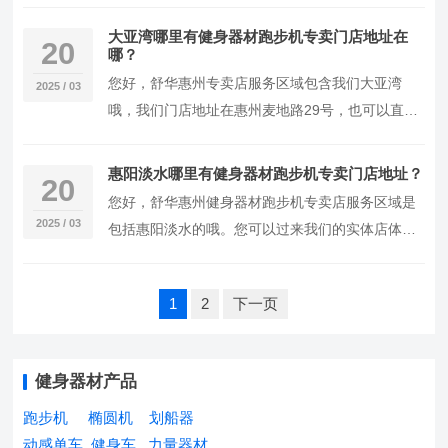
买，您也可以过来我们的实体店体验购买，也可以
直接联系...
大亚湾哪里有健身器材跑步机专卖门店地址在
20
哪？
您好，舒华惠州专卖店服务区域包含我们大亚湾
2025 / 03
哦，我们门店地址在惠州麦地路29号，也可以直接
过来我们门店体验购买，如不方便也可以直接联系
专属您的...
惠阳淡水哪里有健身器材跑步机专卖门店地址？
20
您好，舒华惠州健身器材跑步机专卖店服务区域是
2025 / 03
包括惠阳淡水的哦。您可以过来我们的实体店体验
购买，也可以直接联系您的专属健身经理，免费送
货上门，...
文
1
2
下一页
章
分
页
健身器材产品
跑步机
椭圆机
划船器
动感单车
健身车
力量器材