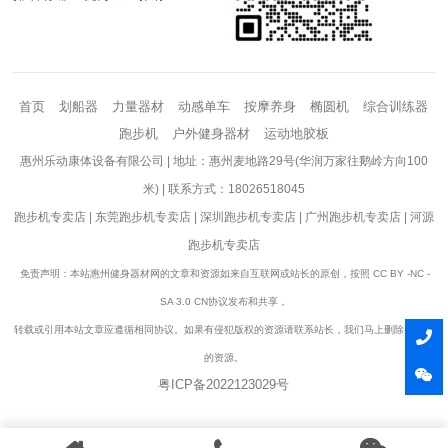
首页
划船器
力量器材
动感单车
按摩养身
椭圆机
综合训练器
跑步机
户外健身器材
运动地胶板
惠州乐动康体设备有限公司 | 地址：惠州麦地路29号(华润万家往鹅岭方向100
米) | 联系方式：18026518045
跑步机专卖店
|
东莞跑步机专卖店
|
深圳跑步机专卖店
|
广州跑步机专卖店
|
河源
跑步机专卖店
免责声明：本站惠州健身器材网的文章和资源如来自互联网或站长的原创，按照 CC BY -NC -
SA 3.0 CN协议发布和共享，
转载或引用本站文章应遵循相同协议。如果有侵犯版权的资源请联系站长，我们马上删除有争议
的资源。
粤ICP备2022123029号