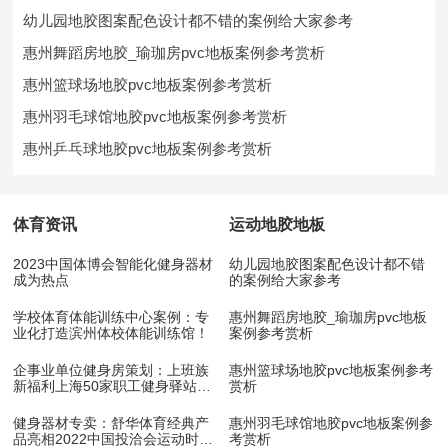
幼儿园地胶图案配色设计都不错的案例给大家参考
惠州舞蹈房地胶_瑜珈房pvc地板案例参考赏析
惠州篮球场地胶pvc地板案例参考赏析
惠州羽毛球馆地胶pvc地板案例参考赏析
惠州乒乓球地胶pvc地板案例参考赏析
体育资讯
运动地胶地板
2023中国体博会智能化健身器材
幼儿园地胶图案配色设计都不错
成为热点
的案例给大家参考
学校体育体能训练中心案例：专
惠州舞蹈房地胶_瑜珈房pvc地板
业化打造滨州体校体能训练馆！
案例参考赏析
企事业单位健身房策划：上班族
惠州篮球场地胶pvc地板案例参考
新福利上海50家职工健身驿站10
赏析
月底开放
健身器材专卖：舒华体育经典产
惠州羽毛球馆地胶pvc地板案例参
品亮相2022中国投洽会运动时尚
考赏析