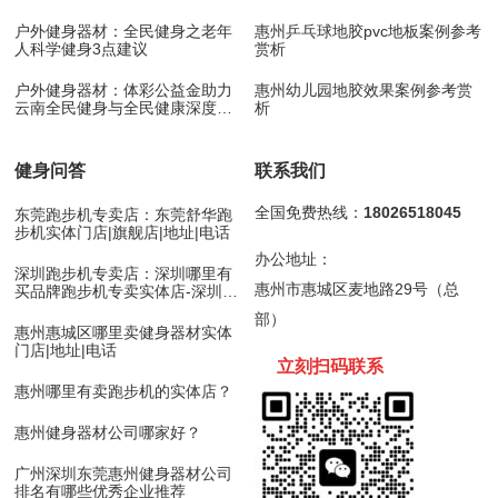
展！
户外健身器材：全民健身之老年
惠州乒乓球地胶pvc地板案例参考
人科学健身3点建议
赏析
户外健身器材：体彩公益金助力
惠州幼儿园地胶效果案例参考赏
云南全民健身与全民健康深度融
析
合
健身问答
联系我们
全国免费热线：
18026518045
东莞跑步机专卖店：东莞舒华跑
步机实体门店|旗舰店|地址|电话
办公地址：
深圳跑步机专卖店：深圳哪里有
惠州市惠城区麦地路29号（总
买品牌跑步机专卖实体店-深圳舒
华跑步机
部）
惠州惠城区哪里卖健身器材实体
门店|地址|电话
立刻扫码
联
系
惠州哪里有卖跑步机的实体店？
惠州健身器材公司哪家好？
广州深圳东莞惠州健身器材公司
排名有哪些优秀企业推荐