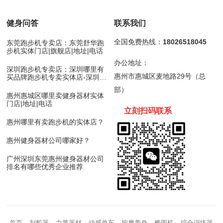
合
健身问答
联系我们
全国免费热线：
18026518045
东莞跑步机专卖店：东莞舒华跑
步机实体门店|旗舰店|地址|电话
办公地址：
深圳跑步机专卖店：深圳哪里有
惠州市惠城区麦地路29号（总
买品牌跑步机专卖实体店-深圳舒
华跑步机
部）
惠州惠城区哪里卖健身器材实体
门店|地址|电话
立刻扫码
联
系
惠州哪里有卖跑步机的实体店？
惠州健身器材公司哪家好？
广州深圳东莞惠州健身器材公司
排名有哪些优秀企业推荐
首页
划船器
力量器材
动感单车
按摩养身
椭圆机
综合训练器