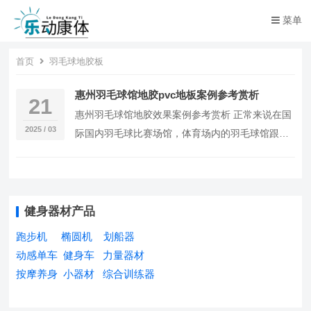
菜单
首页
羽毛球地胶板
惠州羽毛球馆地胶pvc地板案例参考赏析
21
惠州羽毛球馆地胶效果案例参考赏析 正常来说在国
2025 / 03
际国内羽毛球比赛场馆，体育场内的羽毛球馆跟学
校体育馆、社区体育中心的羽毛球场馆来说都会铺
设专业...
健身器材产品
跑步机
椭圆机
划船器
动感单车
健身车
力量器材
按摩养身
小器材
综合训练器