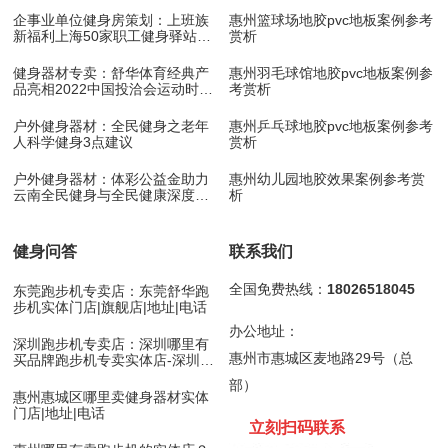
企事业单位健身房策划：上班族
惠州篮球场地胶pvc地板案例参考
新福利上海50家职工健身驿站10
赏析
月底开放
健身器材专卖：舒华体育经典产
惠州羽毛球馆地胶pvc地板案例参
品亮相2022中国投洽会运动时尚
考赏析
展！
户外健身器材：全民健身之老年
惠州乒乓球地胶pvc地板案例参考
人科学健身3点建议
赏析
户外健身器材：体彩公益金助力
惠州幼儿园地胶效果案例参考赏
云南全民健身与全民健康深度融
析
合
健身问答
联系我们
全国免费热线：
18026518045
东莞跑步机专卖店：东莞舒华跑
步机实体门店|旗舰店|地址|电话
办公地址：
深圳跑步机专卖店：深圳哪里有
惠州市惠城区麦地路29号（总
买品牌跑步机专卖实体店-深圳舒
华跑步机
部）
惠州惠城区哪里卖健身器材实体
门店|地址|电话
立刻扫码
联
系