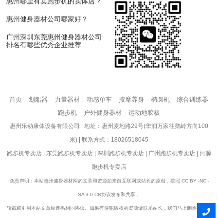
惠州哪里有卖跑步机的实体店？
惠州健身器材公司哪家好？
广州深圳东莞惠州健身器材公司
排名有哪些优秀企业推荐
首页
划船器
力量器材
动感单车
按摩养身
椭圆机
综合训练器
跑步机
户外健身器材
运动地胶板
惠州乐动康体设备有限公司 | 地址：惠州麦地路29号(华润万家往鹅岭方向100
米) | 联系方式：18026518045
跑步机专卖店
|
东莞跑步机专卖店
|
深圳跑步机专卖店
|
广州跑步机专卖店
|
河源
跑步机专卖店
免责声明：本站惠州健身器材网的文章和资源如来自互联网或站长的原创，按照 CC BY -NC -
SA 3.0 CN协议发布和共享，
转载或引用本站文章应遵循相同协议。如果有侵犯版权的资源请联系站长，我们马上删除有争议