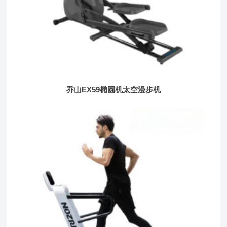
乔山EX59椭圆机太空漫步机