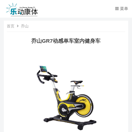
菜单
首页
乔山
乔山GR7动感单车室内健身车