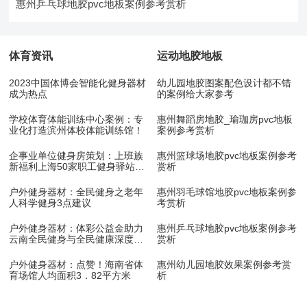
惠州乒乓球地胶pvc地板案例参考赏析
体育资讯
运动地胶地板
2023中国体博会智能化健身器材
幼儿园地胶图案配色设计都不错
成为热点
的案例给大家参考
学校体育体能训练中心案例：专
惠州舞蹈房地胶_瑜珈房pvc地板
业化打造滨州体校体能训练馆！
案例参考赏析
企事业单位健身房策划：上班族
惠州篮球场地胶pvc地板案例参考
新福利上海50家职工健身驿站10
赏析
月底开放
户外健身器材：全民健身之老年
惠州羽毛球馆地胶pvc地板案例参
人科学健身3点建议
考赏析
户外健身器材：体彩公益金助力
惠州乒乓球地胶pvc地板案例参考
云南全民健身与全民健康深度融
赏析
合
户外健身器材：点赞！海南省体
惠州幼儿园地胶效果案例参考赏
育场馆人均面积3．82平方米
析