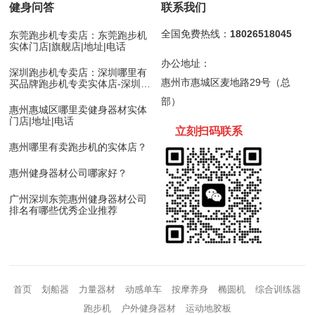
健身问答
联系我们
全国免费热线：
18026518045
东莞跑步机专卖店：东莞跑步机
实体门店|旗舰店|地址|电话
办公地址：
深圳跑步机专卖店：深圳哪里有
惠州市惠城区麦地路29号（总
买品牌跑步机专卖实体店-深圳跑
步机
部）
惠州惠城区哪里卖健身器材实体
门店|地址|电话
立刻扫码
联
系
惠州哪里有卖跑步机的实体店？
惠州健身器材公司哪家好？
广州深圳东莞惠州健身器材公司
排名有哪些优秀企业推荐
首页
划船器
力量器材
动感单车
按摩养身
椭圆机
综合训练器
跑步机
户外健身器材
运动地胶板