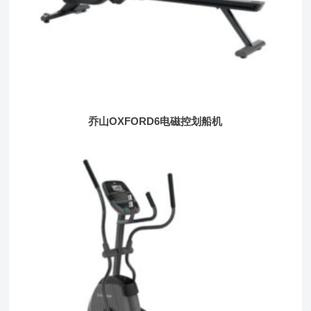
乔山OXFORD6电磁控划船机