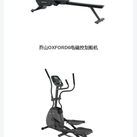
乔山OXFORD6电磁控划船机