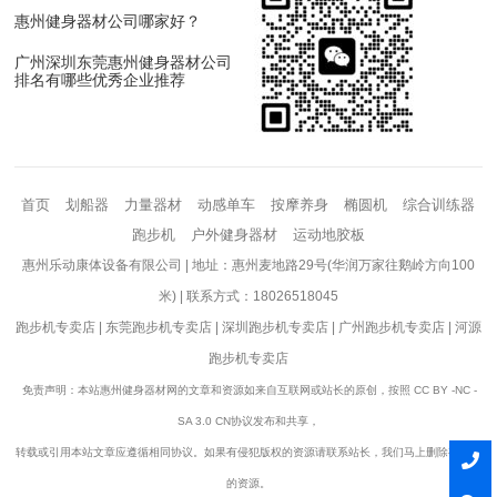
惠州健身器材公司哪家好？
广州深圳东莞惠州健身器材公司
排名有哪些优秀企业推荐
首页
划船器
力量器材
动感单车
按摩养身
椭圆机
综合训练器
跑步机
户外健身器材
运动地胶板
惠州乐动康体设备有限公司 | 地址：惠州麦地路29号(华润万家往鹅岭方向100
米) | 联系方式：18026518045
跑步机专卖店
|
东莞跑步机专卖店
|
深圳跑步机专卖店
|
广州跑步机专卖店
|
河源
跑步机专卖店
免责声明：本站惠州健身器材网的文章和资源如来自互联网或站长的原创，按照 CC BY -NC -
SA 3.0 CN协议发布和共享，
转载或引用本站文章应遵循相同协议。如果有侵犯版权的资源请联系站长，我们马上删除有争议
的资源。