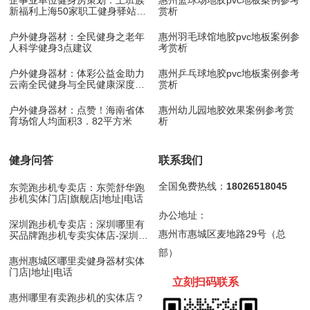
企事业单位健身房策划：上班族
惠州篮球场地胶pvc地板案例参考
新福利上海50家职工健身驿站10
赏析
月底开放
户外健身器材：全民健身之老年
惠州羽毛球馆地胶pvc地板案例参
人科学健身3点建议
考赏析
户外健身器材：体彩公益金助力
惠州乒乓球地胶pvc地板案例参考
云南全民健身与全民健康深度融
赏析
合
户外健身器材：点赞！海南省体
惠州幼儿园地胶效果案例参考赏
育场馆人均面积3．82平方米
析
健身问答
联系我们
全国免费热线：
18026518045
东莞跑步机专卖店：东莞舒华跑
步机实体门店|旗舰店|地址|电话
办公地址：
深圳跑步机专卖店：深圳哪里有
惠州市惠城区麦地路29号（总
买品牌跑步机专卖实体店-深圳舒
华跑步机
部）
惠州惠城区哪里卖健身器材实体
门店|地址|电话
立刻扫码
联
系
惠州哪里有卖跑步机的实体店？