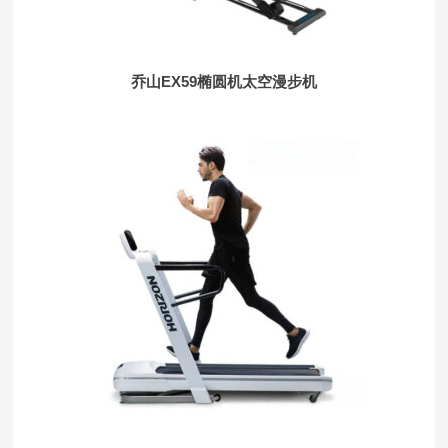
乔山EX59椭圆机太空漫步机