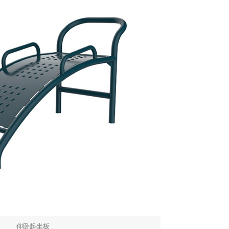
仰卧起坐板