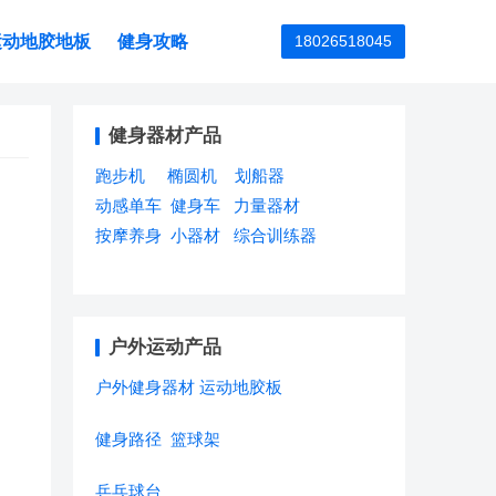
运动地胶地板
健身攻略
18026518045
健身器材产品
跑步机
椭圆机
划船器
动感单车
健身车
力量器材
按摩养身
小器材
综合训练器
户外运动产品
户外健身器材
运动地胶板
健身路径
篮球架
乒乓球台