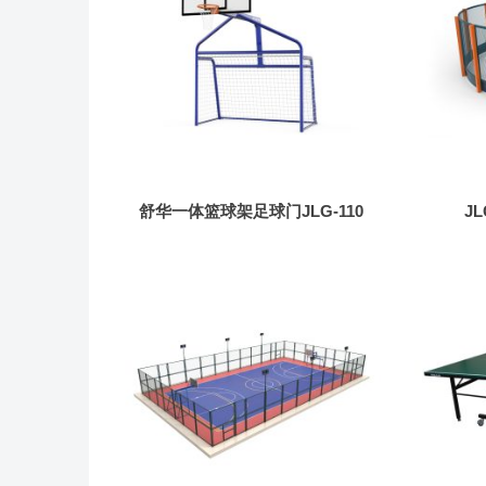
舒华一体篮球架足球门JLG-110
J