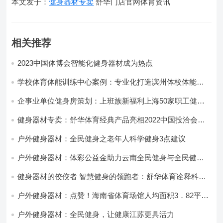
本文发于：
健身器材专卖
舒华门店官网体育资讯
相关推荐
2023中国体博会智能化健身器材成为热点
学校体育体能训练中心案例：专业化打造滨州体校体能训
练馆！
企事业单位健身房策划：上班族新福利上海50家职工健身
驿站10月底开放
健身器材专卖：舒华体育经典产品亮相2022中国投洽会运
动时尚展！
户外健身器材：全民健身之老年人科学健身3点建议
户外健身器材：体彩公益金助力云南全民健身与全民健康
深度融合
健身器材的佼佼者 智慧健身的领跑者：舒华体育诠释科学
运动品牌魅力
户外健身器材：点赞！海南省体育场馆人均面积3．82平方
米
户外健身器材：全民健身，让健康江苏更具活力