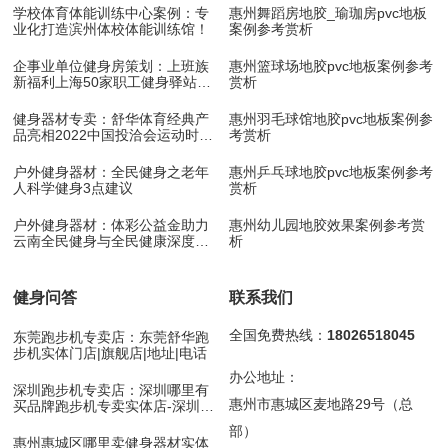
学校体育体能训练中心案例：专
惠州舞蹈房地胶_瑜珈房pvc地板
业化打造滨州体校体能训练馆！
案例参考赏析
企事业单位健身房策划：上班族
惠州篮球场地胶pvc地板案例参考
新福利上海50家职工健身驿站10
赏析
月底开放
健身器材专卖：舒华体育经典产
惠州羽毛球馆地胶pvc地板案例参
品亮相2022中国投洽会运动时尚
考赏析
展！
户外健身器材：全民健身之老年
惠州乒乓球地胶pvc地板案例参考
人科学健身3点建议
赏析
户外健身器材：体彩公益金助力
惠州幼儿园地胶效果案例参考赏
云南全民健身与全民健康深度融
析
合
健身问答
联系我们
全国免费热线：
18026518045
东莞跑步机专卖店：东莞舒华跑
步机实体门店|旗舰店|地址|电话
办公地址：
深圳跑步机专卖店：深圳哪里有
惠州市惠城区麦地路29号（总
买品牌跑步机专卖实体店-深圳舒
华跑步机
部）
惠州惠城区哪里卖健身器材实体