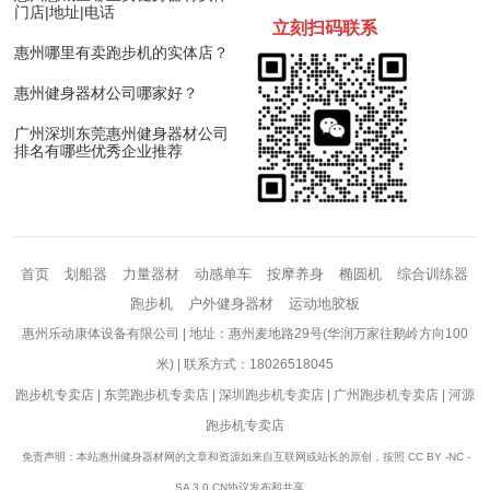
门店|地址|电话
立刻扫码
联
系
惠州哪里有卖跑步机的实体店？
惠州健身器材公司哪家好？
广州深圳东莞惠州健身器材公司
排名有哪些优秀企业推荐
首页
划船器
力量器材
动感单车
按摩养身
椭圆机
综合训练器
跑步机
户外健身器材
运动地胶板
惠州乐动康体设备有限公司 | 地址：惠州麦地路29号(华润万家往鹅岭方向100
米) | 联系方式：18026518045
跑步机专卖店
|
东莞跑步机专卖店
|
深圳跑步机专卖店
|
广州跑步机专卖店
|
河源
跑步机专卖店
免责声明：本站惠州健身器材网的文章和资源如来自互联网或站长的原创，按照 CC BY -NC -
SA 3.0 CN协议发布和共享，