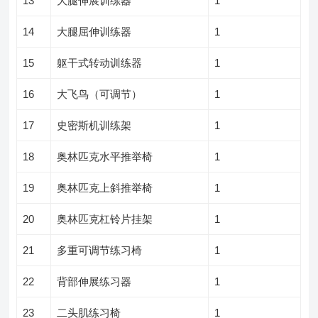
13
大腿伸展训练器
1
14
大腿屈伸训练器
1
15
躯干式转动训练器
1
16
大飞鸟（可调节）
1
17
史密斯机训练架
1
18
奥林匹克水平推举椅
1
19
奥林匹克上斜推举椅
1
20
奥林匹克杠铃片挂架
1
21
多重可调节练习椅
1
22
背部伸展练习器
1
23
二头肌练习椅
1