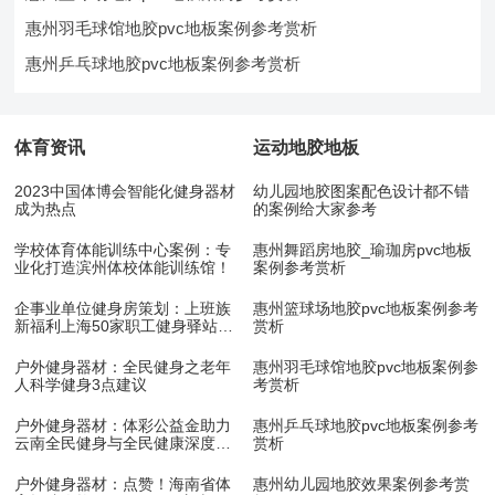
惠州羽毛球馆地胶pvc地板案例参考赏析
惠州乒乓球地胶pvc地板案例参考赏析
体育资讯
运动地胶地板
2023中国体博会智能化健身器材
幼儿园地胶图案配色设计都不错
成为热点
的案例给大家参考
学校体育体能训练中心案例：专
惠州舞蹈房地胶_瑜珈房pvc地板
业化打造滨州体校体能训练馆！
案例参考赏析
企事业单位健身房策划：上班族
惠州篮球场地胶pvc地板案例参考
新福利上海50家职工健身驿站10
赏析
月底开放
户外健身器材：全民健身之老年
惠州羽毛球馆地胶pvc地板案例参
人科学健身3点建议
考赏析
户外健身器材：体彩公益金助力
惠州乒乓球地胶pvc地板案例参考
云南全民健身与全民健康深度融
赏析
合
户外健身器材：点赞！海南省体
惠州幼儿园地胶效果案例参考赏