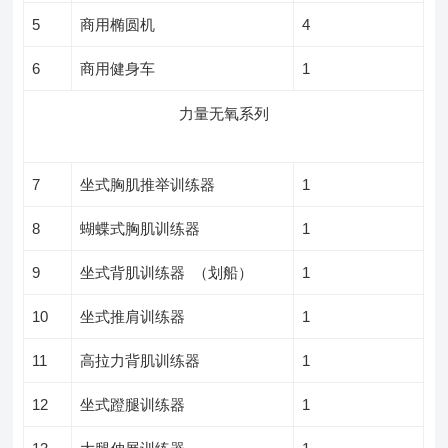
5
商用椭圆机
4
6
商用健身车
1
力量无氧系列
7
坐式胸肌推举训练器
1
8
蝴蝶式胸肌训练器
1
9
坐式背肌训练器 （划船）
1
10
坐式推肩训练器
1
11
高拉力背肌训练器
1
12
坐式蹬腿训练器
1