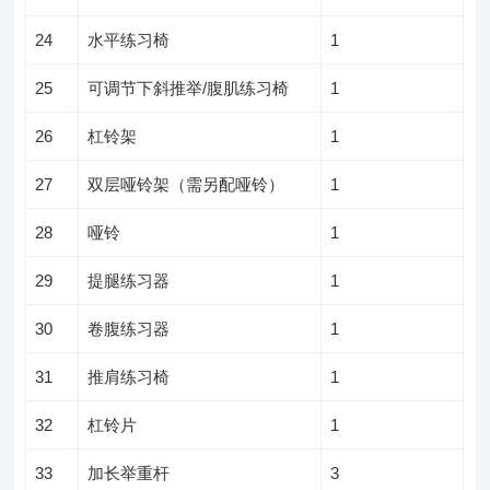
24
水平练习椅
1
25
可调节下斜推举/腹肌练习椅
1
26
杠铃架
1
27
双层哑铃架（需另配哑铃）
1
28
哑铃
1
29
提腿练习器
1
30
卷腹练习器
1
31
推肩练习椅
1
32
杠铃片
1
33
加长举重杆
3