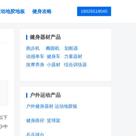
运动地胶地板
健身攻略
18026518045
健身器材产品
跑步机
椭圆机
划船器
动感单车
健身车
力量器材
按摩养身
小器材
综合训练器
》
户外运动产品
户外健身器材
运动地胶板
以下
健身路径
篮球架
少中
乒乓球台