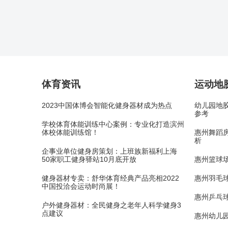
体育资讯
运动地
2023中国体博会智能化健身器材成为热点
幼儿园地
参考
学校体育体能训练中心案例：专业化打造滨州
体校体能训练馆！
惠州舞蹈房
析
企事业单位健身房策划：上班族新福利上海
50家职工健身驿站10月底开放
惠州篮球场
健身器材专卖：舒华体育经典产品亮相2022
惠州羽毛球
中国投洽会运动时尚展！
惠州乒乓球
户外健身器材：全民健身之老年人科学健身3
点建议
惠州幼儿