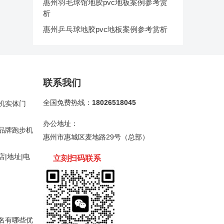
惠州羽毛球馆地胶pvc地板案例参考赏
析
惠州乒乓球地胶pvc地板案例参考赏析
联系我们
全国免费热线：
18026518045
机实体门
办公地址：
品牌跑步机
惠州市惠城区麦地路29号（总部）
|地址|电
立刻扫码
联
系
名有哪些优