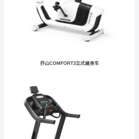
乔山COMFORT3立式健身车