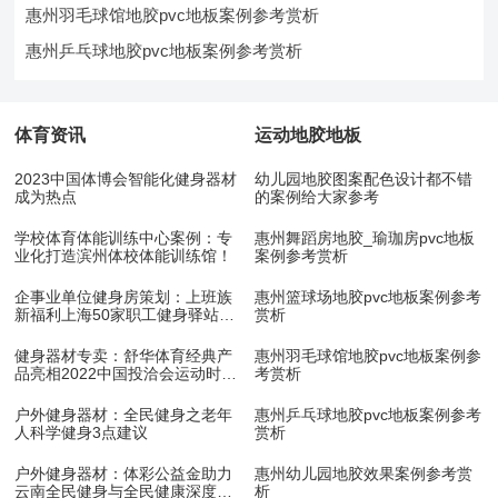
惠州羽毛球馆地胶pvc地板案例参考赏析
惠州乒乓球地胶pvc地板案例参考赏析
体育资讯
运动地胶地板
2023中国体博会智能化健身器材
幼儿园地胶图案配色设计都不错
成为热点
的案例给大家参考
学校体育体能训练中心案例：专
惠州舞蹈房地胶_瑜珈房pvc地板
业化打造滨州体校体能训练馆！
案例参考赏析
企事业单位健身房策划：上班族
惠州篮球场地胶pvc地板案例参考
新福利上海50家职工健身驿站10
赏析
月底开放
健身器材专卖：舒华体育经典产
惠州羽毛球馆地胶pvc地板案例参
品亮相2022中国投洽会运动时尚
考赏析
展！
户外健身器材：全民健身之老年
惠州乒乓球地胶pvc地板案例参考
人科学健身3点建议
赏析
户外健身器材：体彩公益金助力
惠州幼儿园地胶效果案例参考赏
云南全民健身与全民健康深度融
析