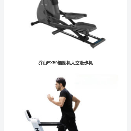
乔山EX59椭圆机太空漫步机