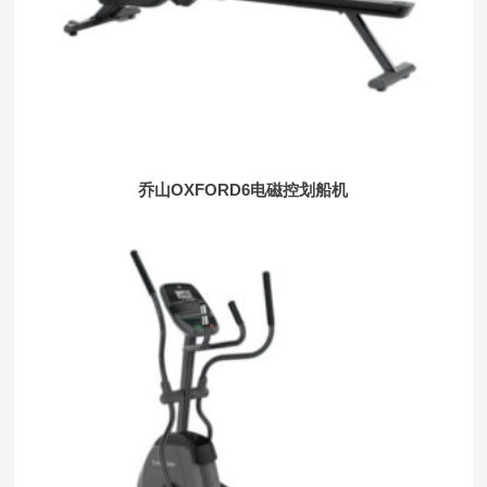
乔山OXFORD6电磁控划船机