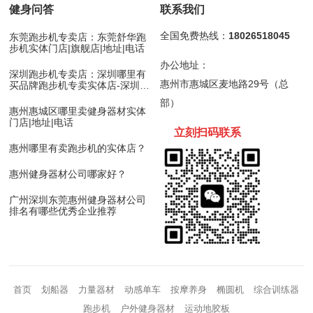
健身问答
联系我们
全国免费热线：
18026518045
东莞跑步机专卖店：东莞舒华跑
步机实体门店|旗舰店|地址|电话
办公地址：
深圳跑步机专卖店：深圳哪里有
惠州市惠城区麦地路29号（总
买品牌跑步机专卖实体店-深圳舒
华跑步机
部）
惠州惠城区哪里卖健身器材实体
门店|地址|电话
立刻扫码
联
系
惠州哪里有卖跑步机的实体店？
惠州健身器材公司哪家好？
广州深圳东莞惠州健身器材公司
排名有哪些优秀企业推荐
首页
划船器
力量器材
动感单车
按摩养身
椭圆机
综合训练器
跑步机
户外健身器材
运动地胶板