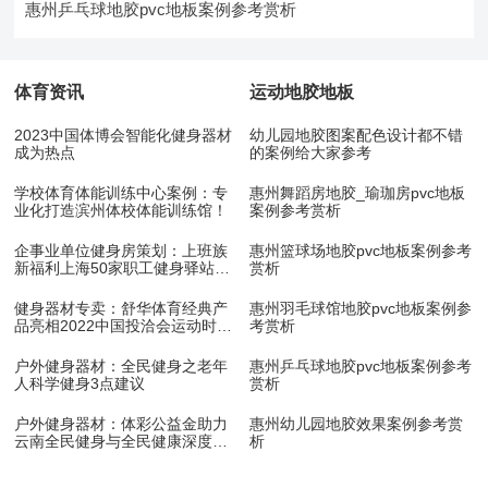
惠州乒乓球地胶pvc地板案例参考赏析
体育资讯
运动地胶地板
2023中国体博会智能化健身器材
幼儿园地胶图案配色设计都不错
成为热点
的案例给大家参考
学校体育体能训练中心案例：专
惠州舞蹈房地胶_瑜珈房pvc地板
业化打造滨州体校体能训练馆！
案例参考赏析
企事业单位健身房策划：上班族
惠州篮球场地胶pvc地板案例参考
新福利上海50家职工健身驿站10
赏析
月底开放
健身器材专卖：舒华体育经典产
惠州羽毛球馆地胶pvc地板案例参
品亮相2022中国投洽会运动时尚
考赏析
展！
户外健身器材：全民健身之老年
惠州乒乓球地胶pvc地板案例参考
人科学健身3点建议
赏析
户外健身器材：体彩公益金助力
惠州幼儿园地胶效果案例参考赏
云南全民健身与全民健康深度融
析
合