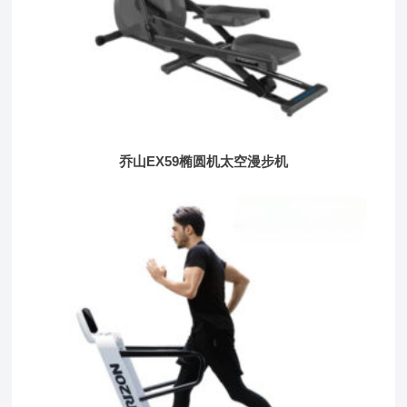
乔山EX59椭圆机太空漫步机